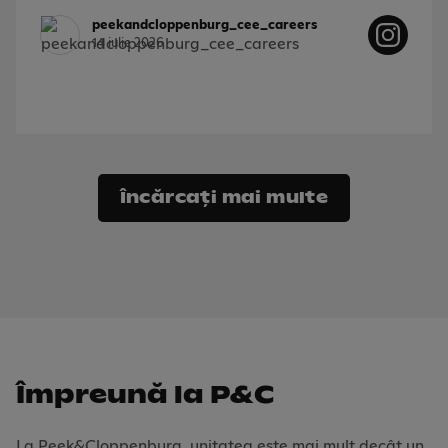
peekandcloppenburg_cee_careers
14 iulie 2026
Încărcați mai multe
Împreună la P&C
La Peek&Cloppenburg, unitatea este mai mult decât un