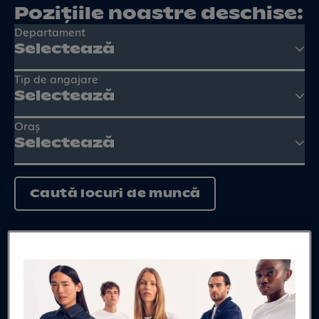
Pozițiile noastre deschise:
Departament
Selectează
Tip de angajare
Selectează
Oraș
Selectează
Caută locuri de muncă
Beneficiile tale