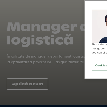
Manager dep
logi­stică
This website
navigation. 
you can clic
În calitate de manager departament logistică, ești respon
la optimizarea proceselor – asiguri fluxuri fără întreruperi
Cookies
Aplică acum