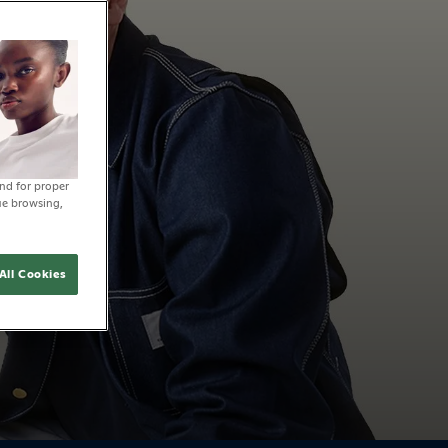
and for proper
ue browsing,
furilor până
ajaților.
All Cookies