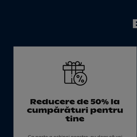
Reducere de 50% la
cumpărături pentru
tine
Ca parte a echipei noastre, nu doar că vei