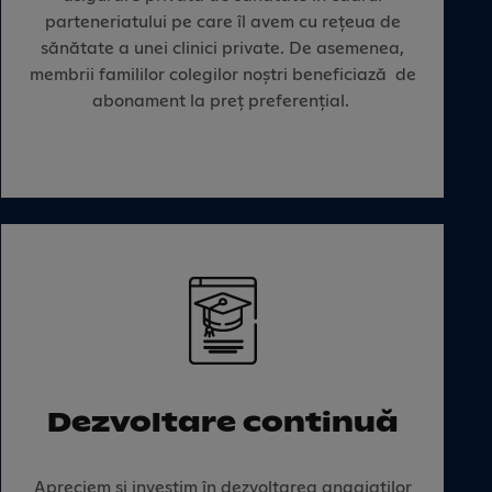
parteneriatului pe care îl avem cu rețeua de
sănătate a unei clinici private. De asemenea,
membrii famililor colegilor noștri beneficiază de
abonament la preț preferențial.
Dezvoltare continuă
Apreciem și investim în dezvoltarea angajaților